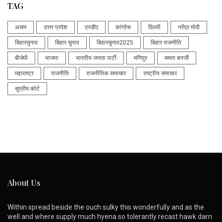
TAG
असम
उत्तर प्रदेश
एनडीए
कांग्रेस
दिल्ली
नरेंद्र मोदी
बिहारचुनाव
बिहार चुनाव
बिहारचुनाव2025
बिहार राजनीति
बीजेपी
भाजपा
भारतीय जनता पार्टी
मणिपुर
ममता बनर्जी
महाराष्ट्र
राजनीति
राजनीतिक समाचार
राष्ट्रीय समाचार
सुप्रीम कोर्ट
About Us
Within spread beside the ouch sulky this wonderfully and as the
well and where supply much hyena so tolerantly recast hawk darn