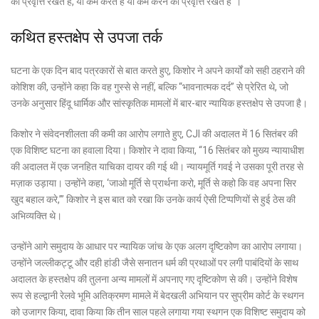
की प्रवृत्ति रखते हैं, या कम करते हैं या कम करने की प्रवृत्ति रखते हैं”।
कथित हस्तक्षेप से उपजा तर्क
घटना के एक दिन बाद पत्रकारों से बात करते हुए, किशोर ने अपने कार्यों को सही ठहराने की
कोशिश की, उन्होंने कहा कि वह गुस्से से नहीं, बल्कि
“भावनात्मक दर्द”
से प्रेरित थे, जो
उनके अनुसार हिंदू धार्मिक और सांस्कृतिक मामलों में बार-बार न्यायिक हस्तक्षेप से उपजा है।
किशोर ने संवेदनशीलता की कमी का आरोप लगाते हुए, CJI की अदालत में 16 सितंबर की
एक विशिष्ट घटना का हवाला दिया। किशोर ने दावा किया, “16 सितंबर को मुख्य न्यायाधीश
की अदालत में एक जनहित याचिका दायर की गई थी। न्यायमूर्ति गवई ने उसका पूरी तरह से
मज़ाक उड़ाया। उन्होंने कहा,
‘जाओ मूर्ति से प्रार्थना करो, मूर्ति से कहो कि वह अपना सिर
खुद बहाल करे,’
” किशोर ने इस बात को रखा कि उनके कार्य ऐसी टिप्पणियों से हुई ठेस की
अभिव्यक्ति थे।
उन्होंने आगे समुदाय के आधार पर न्यायिक जांच के एक अलग दृष्टिकोण का आरोप लगाया।
उन्होंने
जल्लीकट्टू
और
दही हांडी
जैसे सनातन धर्म की प्रथाओं पर लगी पाबंदियों के साथ
अदालत के हस्तक्षेप की तुलना अन्य मामलों में अपनाए गए दृष्टिकोण से की। उन्होंने विशेष
रूप से
हल्द्वानी रेलवे भूमि अतिक्रमण
मामले में बेदखली अभियान पर सुप्रीम कोर्ट के स्थगन
को उजागर किया, दावा किया कि तीन साल पहले लगाया गया स्थगन एक विशिष्ट समुदाय को