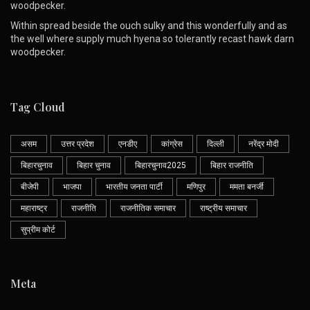
woodpecker.
Within spread beside the ouch sulky and this wonderfully and as
the well where supply much hyena so tolerantly recast hawk darn
woodpecker.
Tag Cloud
असम
उत्तर प्रदेश
एनडीए
कांग्रेस
दिल्ली
नरेंद्र मोदी
बिहारचुनाव
बिहार चुनाव
बिहारचुनाव2025
बिहार राजनीति
बीजेपी
भाजपा
भारतीय जनता पार्टी
मणिपुर
ममता बनर्जी
महाराष्ट्र
राजनीति
राजनीतिक समाचार
राष्ट्रीय समाचार
सुप्रीम कोर्ट
Meta