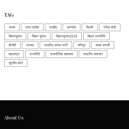
TAG
असम
उत्तर प्रदेश
एनडीए
कांग्रेस
दिल्ली
नरेंद्र मोदी
बिहारचुनाव
बिहार चुनाव
बिहारचुनाव2025
बिहार राजनीति
बीजेपी
भाजपा
भारतीय जनता पार्टी
मणिपुर
ममता बनर्जी
महाराष्ट्र
राजनीति
राजनीतिक समाचार
राष्ट्रीय समाचार
सुप्रीम कोर्ट
About Us