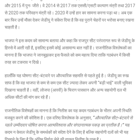
और 2015 में पुनः जीते। वे 2014 से 2017 तक एससी/एसटी कल्याण मंत्री तथा 2017
से 2020 तक परिवहन मंत्री रहे। 2020 में उन्हें हार का सामना करना पड़ा था। अब एक
बार फिर उन्हें मौका देकर जेडीयू ने संकेत दिया है कि वह पुराने चेहरों पर भरोसा बनाए रखना
चाहती है।
भाजपा ने इस कदम को सामान्य बताया और कहा कि राजपुर सीट परंपरागत रूप से जेडीयू के
हिस्से में आती रही है, इसलिए इसमें कोई असामान्य बात नहीं है। राजनीतिक विश्लेषकों का
मानना है कि भाजपा ने जानबूझकर इस फैसले को कम महत्व दिया ताकि गठबंधन में किसी
तरह का टकराव न दिखे।
हालाँकि यह घोषणा सीट-बंटवारे पर औपचारिक सहमति से पहले हुई है। जेडीयू का रुख
साफ है कि वह भाजपा से कम से कम एक सीट ज़्यादा लेकर अपनी “बड़ी भाई” वाली भूमिका
दिखाना चाहती है। वहीं, लोजपा (आरवी) के चिराग पासवान और अन्य सहयोगी दल भी
अधिक सीटों की मांग कर रहे हैं।
राजनीतिक विशेषज्ञों का मानना है कि नितीश का यह कदम गठबंधन के भीतर अपनी स्थिति
मजबूत करने की कोशिश है। एक वरिष्ठ विश्लेषक के अनुसार,
“औपचारिक सीट-बंटवारे से
पहले उम्मीदवार घोषित करना आत्मविश्वास और संगठनात्मक पकड़ का प्रतीक है।”
यह
कदम न केवल जेडीयू के समर्थकों को संदेश देने के लिए है बल्कि सहयोगी दलों को भी यह
दिखाने के लिए है कि अंतिम निर्णय लेने की ताक़त नितीश के पास है।