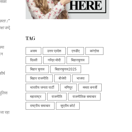
 इसका
 सकता।”
्षा करे,
TAG
्या
असम
उत्तर प्रदेश
एनडीए
कांग्रेस
इन
दिल्ली
नरेंद्र मोदी
बिहारचुनाव
बिहार चुनाव
बिहारचुनाव2025
ीर्ष
बिहार राजनीति
बीजेपी
भाजपा
भारतीय जनता पार्टी
मणिपुर
ममता बनर्जी
 पुलिस
महाराष्ट्र
राजनीति
राजनीतिक समाचार
राष्ट्रीय समाचार
सुप्रीम कोर्ट
 जा रहा