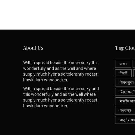
About Us
Tag Clo
Within spread beside the ouch sulky this
असम
wonderfully and as the well and where
दिल्ली
supply much hyena so tolerantly recast
hawk darn woodpecker.
बिहार चुनाव
Within spread beside the ouch sulky and
बिहार राजन
this wonderfully and as the well where
supply much hyena so tolerantly recast
भारतीय जनता
hawk darn woodpecker.
महाराष्ट्र
राष्ट्रीय सम