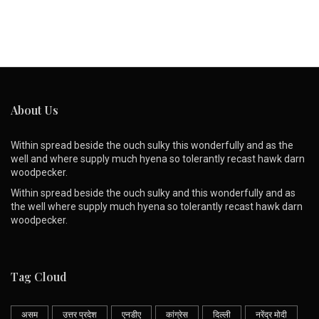
About Us
Within spread beside the ouch sulky this wonderfully and as the
well and where supply much hyena so tolerantly recast hawk darn
woodpecker.
Within spread beside the ouch sulky and this wonderfully and as
the well where supply much hyena so tolerantly recast hawk darn
woodpecker.
Tag Cloud
असम
उत्तर प्रदेश
एनडीए
कांग्रेस
दिल्ली
नरेंद्र मोदी