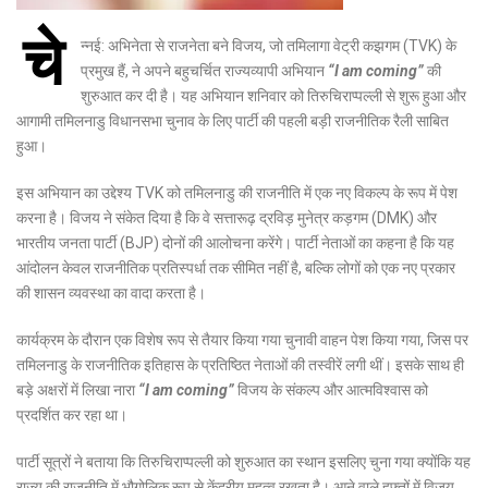
चे
न्नई: अभिनेता से राजनेता बने विजय, जो तमिलागा वेट्री कझगम (TVK) के
प्रमुख हैं, ने अपने बहुचर्चित राज्यव्यापी अभियान
“I am coming”
की
शुरुआत कर दी है। यह अभियान शनिवार को तिरुचिराप्पल्ली से शुरू हुआ और
आगामी तमिलनाडु विधानसभा चुनाव के लिए पार्टी की पहली बड़ी राजनीतिक रैली साबित
हुआ।
इस अभियान का उद्देश्य TVK को तमिलनाडु की राजनीति में एक नए विकल्प के रूप में पेश
करना है। विजय ने संकेत दिया है कि वे सत्तारूढ़ द्रविड़ मुनेत्र कड़गम (DMK) और
भारतीय जनता पार्टी (BJP) दोनों की आलोचना करेंगे। पार्टी नेताओं का कहना है कि यह
आंदोलन केवल राजनीतिक प्रतिस्पर्धा तक सीमित नहीं है, बल्कि लोगों को एक नए प्रकार
की शासन व्यवस्था का वादा करता है।
कार्यक्रम के दौरान एक विशेष रूप से तैयार किया गया चुनावी वाहन पेश किया गया, जिस पर
तमिलनाडु के राजनीतिक इतिहास के प्रतिष्ठित नेताओं की तस्वीरें लगी थीं। इसके साथ ही
बड़े अक्षरों में लिखा नारा
“I am coming”
विजय के संकल्प और आत्मविश्वास को
प्रदर्शित कर रहा था।
पार्टी सूत्रों ने बताया कि तिरुचिराप्पल्ली को शुरुआत का स्थान इसलिए चुना गया क्योंकि यह
राज्य की राजनीति में भौगोलिक रूप से केंद्रीय महत्व रखता है। आने वाले हफ्तों में विजय