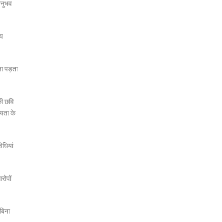
अनुभव
िय
ना पड़ता
की छवि
ियता के
िधियां
रोपों
बिना