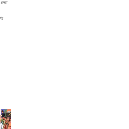
जो असर
फ़े