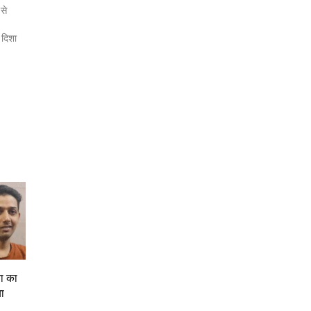
 से
 दिशा
ता का
या