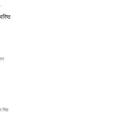
वरिष्ठ
तार
र सिंह