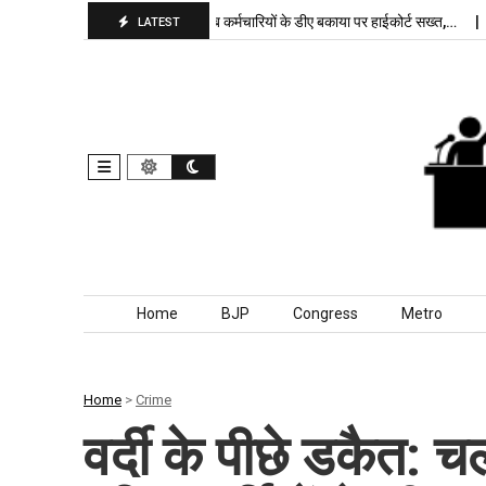
रकरार, बांकीपुर में…
पंजाब कर्मचारियों के डीए बकाया पर हाईकोर्ट सख्त,…
दिल्ली ज
LATEST
Skip to content
Home
BJP
Congress
Metro
Home
>
Crime
वर्दी के पीछे डकैत: चल