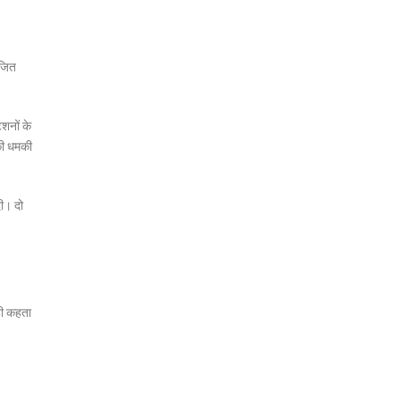
ोजित
ेशनों के
की धमकी
दी। दो
ही कहता