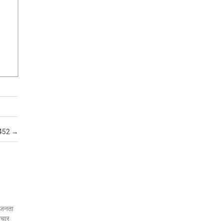
I 452
→
र जनता
ाचार