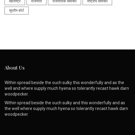
महाराष्ट्र
राजनीति
राजनीतिक समाचार
राष्ट्रीय समाचार
सुप्रीम कोर्ट
About Us
Within spread beside the ouch sulky this wonderfully and as the
well and where supply much hyena so tolerantly recast hawk darn
woodpecker.
Within spread beside the ouch sulky and this wonderfully and as
the well where supply much hyena so tolerantly recast hawk darn
woodpecker.