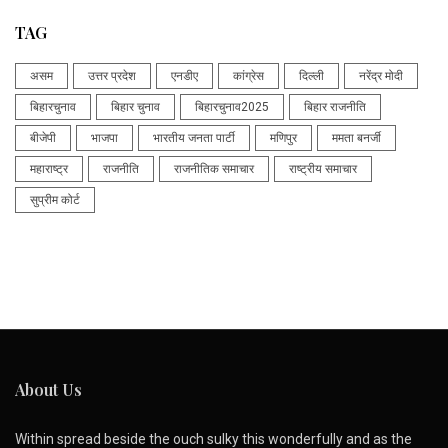
TAG
असम
उत्तर प्रदेश
एनडीए
कांग्रेस
दिल्ली
नरेंद्र मोदी
बिहारचुनाव
बिहार चुनाव
बिहारचुनाव2025
बिहार राजनीति
बीजेपी
भाजपा
भारतीय जनता पार्टी
मणिपुर
ममता बनर्जी
महाराष्ट्र
राजनीति
राजनीतिक समाचार
राष्ट्रीय समाचार
सुप्रीम कोर्ट
About Us
Within spread beside the ouch sulky this wonderfully and as the