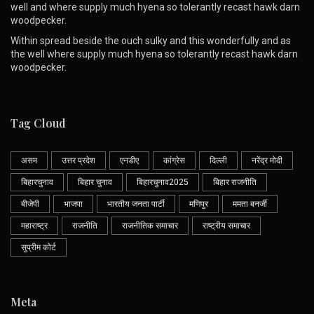
well and where supply much hyena so tolerantly recast hawk darn
woodpecker.
Within spread beside the ouch sulky and this wonderfully and as
the well where supply much hyena so tolerantly recast hawk darn
woodpecker.
Tag Cloud
असम
उत्तर प्रदेश
एनडीए
कांग्रेस
दिल्ली
नरेंद्र मोदी
बिहारचुनाव
बिहार चुनाव
बिहारचुनाव2025
बिहार राजनीति
बीजेपी
भाजपा
भारतीय जनता पार्टी
मणिपुर
ममता बनर्जी
महाराष्ट्र
राजनीति
राजनीतिक समाचार
राष्ट्रीय समाचार
सुप्रीम कोर्ट
Meta