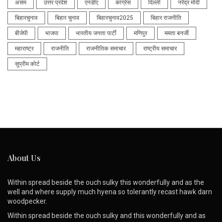
असम
उत्तर प्रदेश
एनडीए
कांग्रेस
दिल्ली
नरेंद्र मोदी
बिहारचुनाव
बिहार चुनाव
बिहारचुनाव2025
बिहार राजनीति
बीजेपी
भाजपा
भारतीय जनता पार्टी
मणिपुर
ममता बनर्जी
महाराष्ट्र
राजनीति
राजनीतिक समाचार
राष्ट्रीय समाचार
सुप्रीम कोर्ट
About Us
Within spread beside the ouch sulky this wonderfully and as the
well and where supply much hyena so tolerantly recast hawk darn
woodpecker.
Within spread beside the ouch sulky and this wonderfully and as