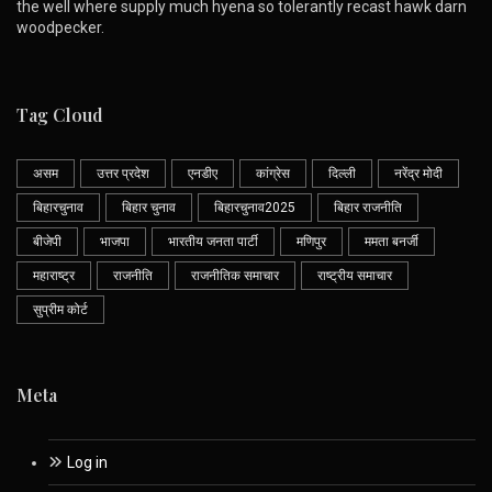
the well where supply much hyena so tolerantly recast hawk darn
woodpecker.
Tag Cloud
असम
उत्तर प्रदेश
एनडीए
कांग्रेस
दिल्ली
नरेंद्र मोदी
बिहारचुनाव
बिहार चुनाव
बिहारचुनाव2025
बिहार राजनीति
बीजेपी
भाजपा
भारतीय जनता पार्टी
मणिपुर
ममता बनर्जी
महाराष्ट्र
राजनीति
राजनीतिक समाचार
राष्ट्रीय समाचार
सुप्रीम कोर्ट
Meta
Log in