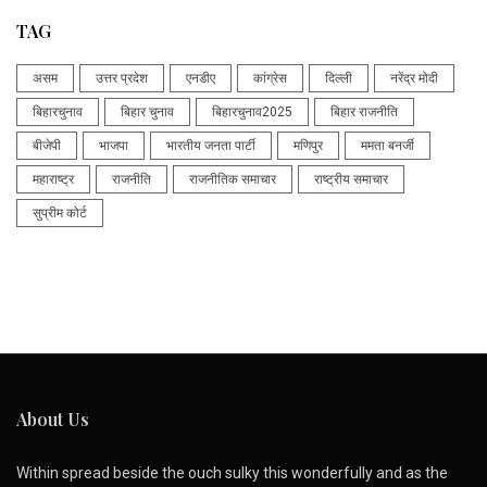
TAG
असम
उत्तर प्रदेश
एनडीए
कांग्रेस
दिल्ली
नरेंद्र मोदी
बिहारचुनाव
बिहार चुनाव
बिहारचुनाव2025
बिहार राजनीति
बीजेपी
भाजपा
भारतीय जनता पार्टी
मणिपुर
ममता बनर्जी
महाराष्ट्र
राजनीति
राजनीतिक समाचार
राष्ट्रीय समाचार
सुप्रीम कोर्ट
About Us
Within spread beside the ouch sulky this wonderfully and as the