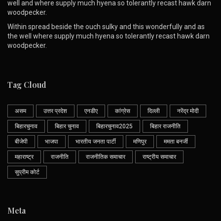
well and where supply much hyena so tolerantly recast hawk darn
woodpecker.
Within spread beside the ouch sulky and this wonderfully and as
the well where supply much hyena so tolerantly recast hawk darn
woodpecker.
Tag Cloud
असम
उत्तर प्रदेश
एनडीए
कांग्रेस
दिल्ली
नरेंद्र मोदी
बिहारचुनाव
बिहार चुनाव
बिहारचुनाव2025
बिहार राजनीति
बीजेपी
भाजपा
भारतीय जनता पार्टी
मणिपुर
ममता बनर्जी
महाराष्ट्र
राजनीति
राजनीतिक समाचार
राष्ट्रीय समाचार
सुप्रीम कोर्ट
Meta