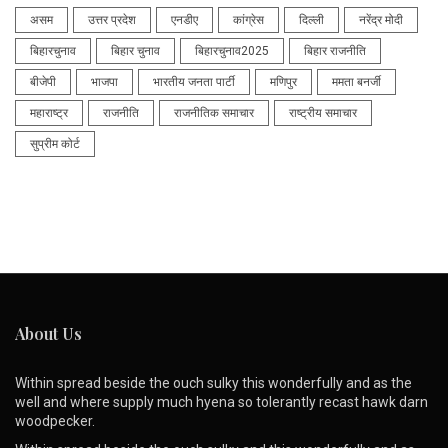
असम
उत्तर प्रदेश
एनडीए
कांग्रेस
दिल्ली
नरेंद्र मोदी
बिहारचुनाव
बिहार चुनाव
बिहारचुनाव2025
बिहार राजनीति
बीजेपी
भाजपा
भारतीय जनता पार्टी
मणिपुर
ममता बनर्जी
महाराष्ट्र
राजनीति
राजनीतिक समाचार
राष्ट्रीय समाचार
सुप्रीम कोर्ट
About Us
Within spread beside the ouch sulky this wonderfully and as the
well and where supply much hyena so tolerantly recast hawk darn
woodpecker.