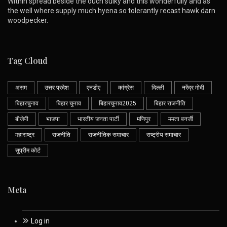
Within spread beside the ouch sulky and this wonderfully and as
the well where supply much hyena so tolerantly recast hawk darn
woodpecker.
Tag Cloud
असम
उत्तर प्रदेश
एनडीए
कांग्रेस
दिल्ली
नरेंद्र मोदी
बिहारचुनाव
बिहार चुनाव
बिहारचुनाव2025
बिहार राजनीति
बीजेपी
भाजपा
भारतीय जनता पार्टी
मणिपुर
ममता बनर्जी
महाराष्ट्र
राजनीति
राजनीतिक समाचार
राष्ट्रीय समाचार
सुप्रीम कोर्ट
Meta
Log in