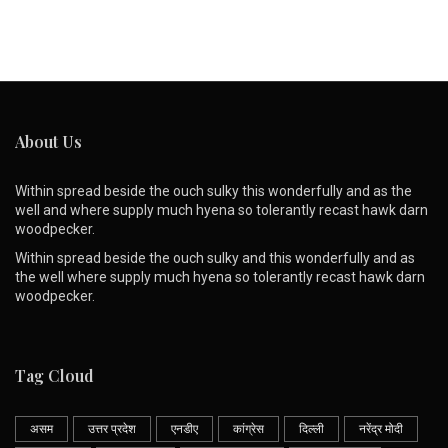
About Us
Within spread beside the ouch sulky this wonderfully and as the
well and where supply much hyena so tolerantly recast hawk darn
woodpecker.
Within spread beside the ouch sulky and this wonderfully and as
the well where supply much hyena so tolerantly recast hawk darn
woodpecker.
Tag Cloud
असम
उत्तर प्रदेश
एनडीए
कांग्रेस
दिल्ली
नरेंद्र मोदी