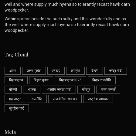
well and where supply much hyena so tolerantly recast hawk darn
woodpecker.
Within spread beside the ouch sulky and this wonderfully and as
the well where supply much hyena so tolerantly recast hawk darn
woodpecker.
Tag Cloud
असम
उत्तर प्रदेश
एनडीए
कांग्रेस
दिल्ली
नरेंद्र मोदी
बिहारचुनाव
बिहार चुनाव
बिहारचुनाव2025
बिहार राजनीति
बीजेपी
भाजपा
भारतीय जनता पार्टी
मणिपुर
ममता बनर्जी
महाराष्ट्र
राजनीति
राजनीतिक समाचार
राष्ट्रीय समाचार
सुप्रीम कोर्ट
Meta