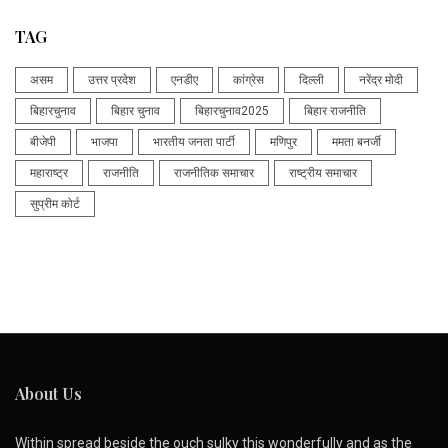
TAG
असम
उत्तर प्रदेश
एनडीए
कांग्रेस
दिल्ली
नरेंद्र मोदी
बिहारचुनाव
बिहार चुनाव
बिहारचुनाव2025
बिहार राजनीति
बीजेपी
भाजपा
भारतीय जनता पार्टी
मणिपुर
ममता बनर्जी
महाराष्ट्र
राजनीति
राजनीतिक समाचार
राष्ट्रीय समाचार
सुप्रीम कोर्ट
About Us
Within spread beside the ouch sulky this wonderfully and as the