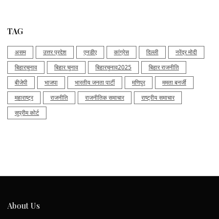
TAG
असम
उत्तर प्रदेश
एनडीए
कांग्रेस
दिल्ली
नरेंद्र मोदी
बिहारचुनाव
बिहार चुनाव
बिहारचुनाव2025
बिहार राजनीति
बीजेपी
भाजपा
भारतीय जनता पार्टी
मणिपुर
ममता बनर्जी
महाराष्ट्र
राजनीति
राजनीतिक समाचार
राष्ट्रीय समाचार
सुप्रीम कोर्ट
About Us