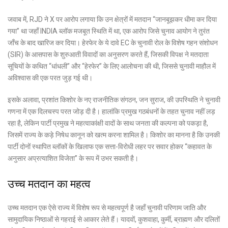
जवाब में, RJD ने X पर आरोप लगाया कि उन क्षेत्रों में मतदान “जानबूझकर धीमा कर दिया
गया” था जहाँ INDIA ब्लॉक मजबूत स्थिति में था, एक आरोप जिसे चुनाव आयोग ने तुरंत
जाँच के बाद खारिज कर दिया। हेरफेर के ये दावे EC के चुनावी रोल के विशेष गहन संशोधन
(SIR) के आसपास के शुरुआती विवादों का अनुसरण करते हैं, जिसकी विपक्ष ने मतदाता
सूचियों के कथित “धांधली” और “हेरफेर” के लिए आलोचना की थी, जिससे चुनावी माहौल में
अविश्वास की एक परत जुड़ गई थी।
इसके अलावा, प्रशांत किशोर के नए राजनीतिक संगठन, जन सुराज, की उपस्थिति ने चुनावी
गणना में एक दिलचस्प परत जोड़ दी है। हालांकि प्रमुख गठबंधनों के तहत चुनाव नहीं लड़
रहा है, लेकिन पार्टी प्रमुख ने महत्वाकांक्षी वादों के साथ जनता की कल्पना को पकड़ा है,
जिसमें राज्य के कड़े निषेध कानून को खत्म करना शामिल है। किशोर का मानना ​​है कि उनकी
पार्टी दोनों स्थापित ब्लॉकों के खिलाफ एक सत्ता-विरोधी लहर पर सवार होकर “कहावत के
अनुसार अप्रत्याशित विजेता” के रूप में उभर सकती है।
उच्च मतदान का महत्व
उच्च मतदान एक ऐसे राज्य में विशेष रूप से महत्वपूर्ण है जहाँ चुनावी परिणाम जाति और
सामुदायिक निष्ठाओं से गहराई से आकार लेते हैं। यादवों, कुशवाहा, कुर्मी, ब्राह्मण और दलितों