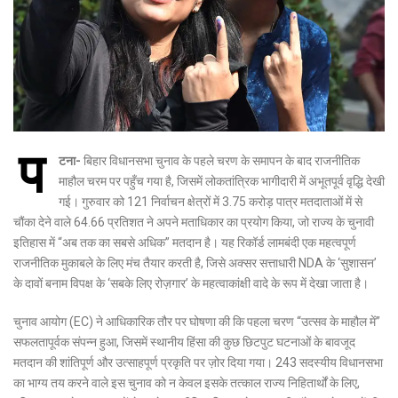
प
टना-
बिहार विधानसभा चुनाव के पहले चरण के समापन के बाद राजनीतिक
माहौल चरम पर पहुँच गया है, जिसमें लोकतांत्रिक भागीदारी में अभूतपूर्व वृद्धि देखी
गई। गुरुवार को 121 निर्वाचन क्षेत्रों में 3.75 करोड़ पात्र मतदाताओं में से
चौंका देने वाले 64.66 प्रतिशत ने अपने मताधिकार का प्रयोग किया, जो राज्य के चुनावी
इतिहास में “अब तक का सबसे अधिक” मतदान है। यह रिकॉर्ड लामबंदी एक महत्वपूर्ण
राजनीतिक मुकाबले के लिए मंच तैयार करती है, जिसे अक्सर सत्ताधारी NDA के ‘सुशासन’
के दावों बनाम विपक्ष के ‘सबके लिए रोज़गार’ के महत्वाकांक्षी वादे के रूप में देखा जाता है।
चुनाव आयोग (EC) ने आधिकारिक तौर पर घोषणा की कि पहला चरण “उत्सव के माहौल में”
सफलतापूर्वक संपन्न हुआ, जिसमें स्थानीय हिंसा की कुछ छिटपुट घटनाओं के बावजूद
मतदान की शांतिपूर्ण और उत्साहपूर्ण प्रकृति पर ज़ोर दिया गया। 243 सदस्यीय विधानसभा
का भाग्य तय करने वाले इस चुनाव को न केवल इसके तत्काल राज्य निहितार्थों के लिए,