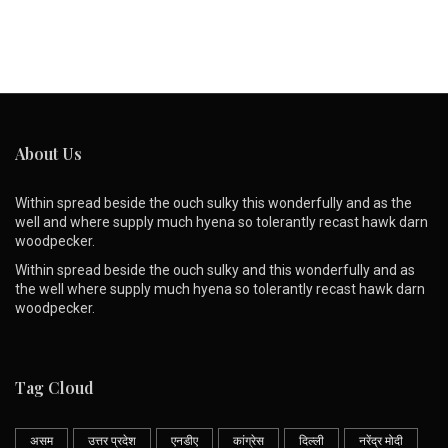
About Us
Within spread beside the ouch sulky this wonderfully and as the
well and where supply much hyena so tolerantly recast hawk darn
woodpecker.
Within spread beside the ouch sulky and this wonderfully and as
the well where supply much hyena so tolerantly recast hawk darn
woodpecker.
Tag Cloud
असम
उत्तर प्रदेश
एनडीए
कांग्रेस
दिल्ली
नरेंद्र मोदी