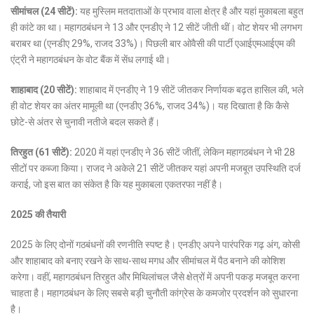
सीमांचल (24 सीटें):
यह मुस्लिम मतदाताओं के प्रभाव वाला क्षेत्र है और यहां मुकाबला बहुत
ही कांटे का था। महागठबंधन ने 13 और एनडीए ने 12 सीटें जीती थीं। वोट शेयर भी लगभग
बराबर था (एनडीए 29%, राजद 33%)। पिछली बार ओवैसी की पार्टी एआईएमआईएम की
एंट्री ने महागठबंधन के वोट बैंक में सेंध लगाई थी।
शाहाबाद (20 सीटें):
शाहाबाद में एनडीए ने 19 सीटें जीतकर निर्णायक बढ़त हासिल की, भले
ही वोट शेयर का अंतर मामूली था (एनडीए 36%, राजद 34%)। यह दिखाता है कि कैसे
छोटे-से अंतर से चुनावी नतीजे बदल सकते हैं।
तिरहुत (61 सीटें):
2020 में यहां एनडीए ने 36 सीटें जीतीं, लेकिन महागठबंधन ने भी 28
सीटों पर कब्जा किया। राजद ने अकेले 21 सीटें जीतकर यहां अपनी मजबूत उपस्थिति दर्ज
कराई, जो इस बात का संकेत है कि यह मुकाबला एकतरफा नहीं है।
2025 की तैयारी
2025 के लिए दोनों गठबंधनों की रणनीति स्पष्ट है। एनडीए अपने पारंपरिक गढ़ अंग, कोसी
और शाहाबाद को बनाए रखने के साथ-साथ मगध और सीमांचल में पैठ बनाने की कोशिश
करेगा। वहीं, महागठबंधन तिरहुत और मिथिलांचल जैसे क्षेत्रों में अपनी पकड़ मजबूत करना
चाहता है। महागठबंधन के लिए सबसे बड़ी चुनौती कांग्रेस के कमजोर प्रदर्शन को सुधारना
है।