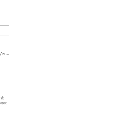
मझौता
→
 हो,
जो असर