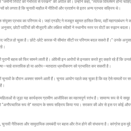
 से “जमीनी रिपोर्ट को गंभीरता से परखने” की अपील की। उन्होंने कहा, “व्यापक विश्लेषण होना चाहिए
सों को लगता है कि चुनावी माहौल में नीतियों और प्रदर्शन से इतर अन्य प्रभाव सक्रिय थे।
ं के संयुक्त प्रभाव का परिणाम थे। जहां एनडीए ने मजबूत बहुमत हासिल किया, वहीं महागठबंधन ने 
ों के अनुसार, छोटी पार्टियों की मौजूदगी और लक्षित संदेशों ने स्थानीय स्तर पर वोटों का रुझान बदला।
बेहद जटिल हो चुका है। छोटे-छोटे कारक भी सीमांत सीटों पर परिणाम बदल सकते हैं।” उनके अनुस
रहे।
की पुरानी बहस को फिर सामने लाती है। ओवैसी इन आरोपों से इनकार करते हुए कहते रहे हैं कि उनकी 
भाषा—चाहे वास्तविक हो या आरोप—मतदाता ध्रुवीकरण को प्रभावित कर सकती है।
चुनावों के दौरान अक्सर सामने आती हैं। चुनाव आयोग पहले कह चुका है कि वह ऐसे मामलों पर सख
 है।
िलाओं से जुड़ा यह कार्यक्रम ग्रामीण आजीविका का महत्वपूर्ण स्तंभ है। सामान्य रूप से ये समूह
्यों को “अनौपचारिक रूप से” मतदान के समय सक्रिय किया गया। सरकार की ओर से इस पर कोई औ
, चुनावी नैतिकता और सामुदायिक लामबंदी पर बहस और तेज होने की संभावना है। कांग्रेस इस मुद्दे