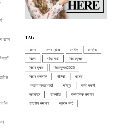
,
कई
TAG
ार, खान
असम
उत्तर प्रदेश
एनडीए
कांग्रेस
पार्टी
दिल्ली
नरेंद्र मोदी
बिहारचुनाव
बिहार चुनाव
बिहारचुनाव2025
बिहार राजनीति
बीजेपी
भाजपा
्ती से
भारतीय जनता पार्टी
मणिपुर
ममता बनर्जी
महाराष्ट्र
राजनीति
राजनीतिक समाचार
पचारिक
राष्ट्रीय समाचार
सुप्रीम कोर्ट
 को