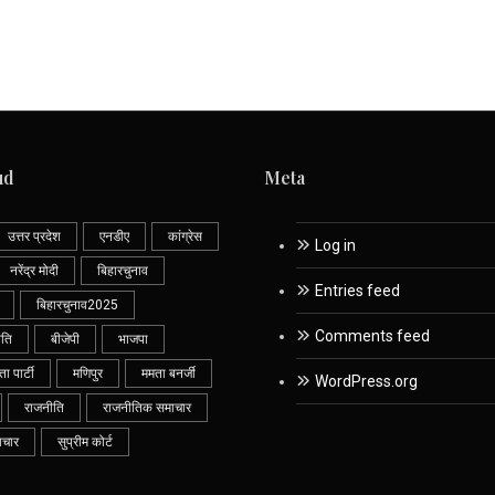
ud
Meta
उत्तर प्रदेश
एनडीए
कांग्रेस
Log in
नरेंद्र मोदी
बिहारचुनाव
Entries feed
बिहारचुनाव2025
Comments feed
ीति
बीजेपी
भाजपा
 पार्टी
मणिपुर
ममता बनर्जी
WordPress.org
राजनीति
राजनीतिक समाचार
ाचार
सुप्रीम कोर्ट