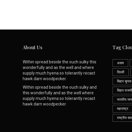
About Us
Tag Clo
Within spread beside the ouch sulky this
असम
wonderfully and as the well and where
दिल्ली
supply much hyena so tolerantly recast
hawk darn woodpecker.
बिहार चुनाव
Within spread beside the ouch sulky and
बिहार राजन
this wonderfully and as the well where
supply much hyena so tolerantly recast
भारतीय जनता
hawk darn woodpecker.
महाराष्ट्र
राष्ट्रीय सम