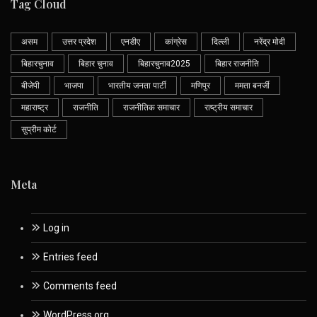
Tag Cloud
असम
उत्तर प्रदेश
एनडीए
कांग्रेस
दिल्ली
नरेंद्र मोदी
बिहारचुनाव
बिहार चुनाव
बिहारचुनाव2025
बिहार राजनीति
बीजेपी
भाजपा
भारतीय जनता पार्टी
मणिपुर
ममता बनर्जी
महाराष्ट्र
राजनीति
राजनीतिक समाचार
राष्ट्रीय समाचार
सुप्रीम कोर्ट
Meta
Log in
Entries feed
Comments feed
WordPress.org