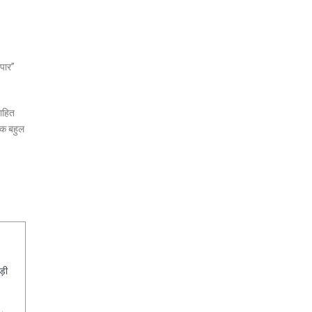
 पार”
साहित
्यक बहुल
ड़ी