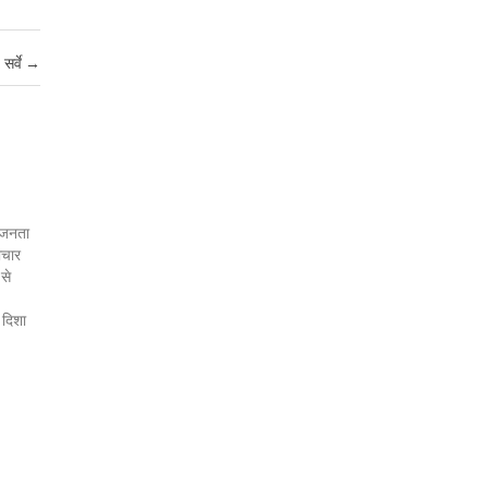
सर्वे
→
र जनता
ाचार
 से
 दिशा