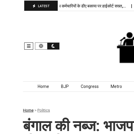
रकरार, बांकीपुर में…
पंजाब कर्मचारियों के डीए बकाया पर हाईकोर्ट सख्त,…
दिल्ली ज
LATEST
Skip to content
Home
BJP
Congress
Metro
Home
>
Politics
बंगाल की नब्ज: भाजपा