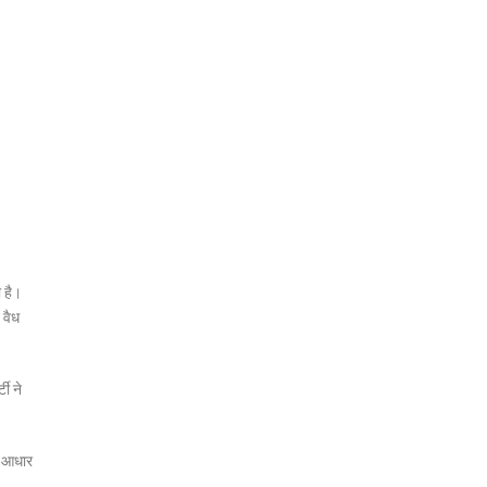
 है।
 वैध
टी ने
ना आधार