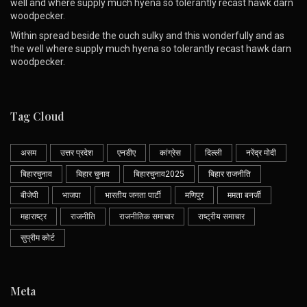
well and where supply much hyena so tolerantly recast hawk darn
woodpecker.
Within spread beside the ouch sulky and this wonderfully and as
the well where supply much hyena so tolerantly recast hawk darn
woodpecker.
Tag Cloud
असम
उत्तर प्रदेश
एनडीए
कांग्रेस
दिल्ली
नरेंद्र मोदी
बिहारचुनाव
बिहार चुनाव
बिहारचुनाव2025
बिहार राजनीति
बीजेपी
भाजपा
भारतीय जनता पार्टी
मणिपुर
ममता बनर्जी
महाराष्ट्र
राजनीति
राजनीतिक समाचार
राष्ट्रीय समाचार
सुप्रीम कोर्ट
Meta