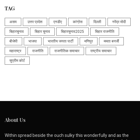
TAG
असम
उत्तर प्रदेश
एनडीए
कांग्रेस
दिल्ली
नरेंद्र मोदी
बिहारचुनाव
बिहार चुनाव
बिहारचुनाव2025
बिहार राजनीति
बीजेपी
भाजपा
भारतीय जनता पार्टी
मणिपुर
ममता बनर्जी
महाराष्ट्र
राजनीति
राजनीतिक समाचार
राष्ट्रीय समाचार
सुप्रीम कोर्ट
About Us
Within spread beside the ouch sulky this wonderfully and as the