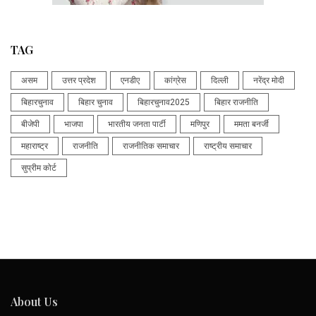
TAG
असम
उत्तर प्रदेश
एनडीए
कांग्रेस
दिल्ली
नरेंद्र मोदी
बिहारचुनाव
बिहार चुनाव
बिहारचुनाव2025
बिहार राजनीति
बीजेपी
भाजपा
भारतीय जनता पार्टी
मणिपुर
ममता बनर्जी
महाराष्ट्र
राजनीति
राजनीतिक समाचार
राष्ट्रीय समाचार
सुप्रीम कोर्ट
About Us