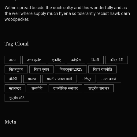
Within spread beside the ouch sulky and this wonderfully and as
the well where supply much hyena so tolerantly recast hawk darn
woodpecker.
Tag Cloud
असम
उत्तर प्रदेश
एनडीए
कांग्रेस
दिल्ली
नरेंद्र मोदी
बिहारचुनाव
बिहार चुनाव
बिहारचुनाव2025
बिहार राजनीति
बीजेपी
भाजपा
भारतीय जनता पार्टी
मणिपुर
ममता बनर्जी
महाराष्ट्र
राजनीति
राजनीतिक समाचार
राष्ट्रीय समाचार
सुप्रीम कोर्ट
Meta