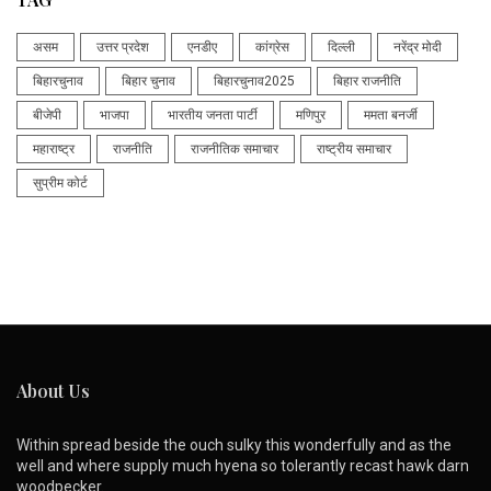
असम
उत्तर प्रदेश
एनडीए
कांग्रेस
दिल्ली
नरेंद्र मोदी
बिहारचुनाव
बिहार चुनाव
बिहारचुनाव2025
बिहार राजनीति
बीजेपी
भाजपा
भारतीय जनता पार्टी
मणिपुर
ममता बनर्जी
महाराष्ट्र
राजनीति
राजनीतिक समाचार
राष्ट्रीय समाचार
सुप्रीम कोर्ट
About Us
Within spread beside the ouch sulky this wonderfully and as the
well and where supply much hyena so tolerantly recast hawk darn
woodpecker.