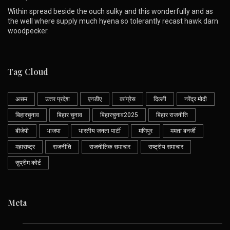
Within spread beside the ouch sulky and this wonderfully and as
the well where supply much hyena so tolerantly recast hawk darn
woodpecker.
Tag Cloud
असम
उत्तर प्रदेश
एनडीए
कांग्रेस
दिल्ली
नरेंद्र मोदी
बिहारचुनाव
बिहार चुनाव
बिहारचुनाव2025
बिहार राजनीति
बीजेपी
भाजपा
भारतीय जनता पार्टी
मणिपुर
ममता बनर्जी
महाराष्ट्र
राजनीति
राजनीतिक समाचार
राष्ट्रीय समाचार
सुप्रीम कोर्ट
Meta