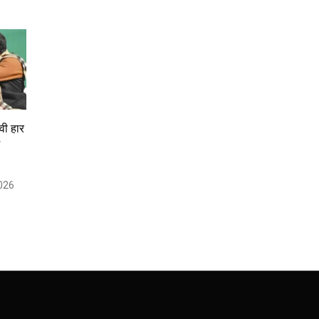
वी हार
ं
026