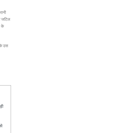
गरानी
भी जटिल
 के
ाकि उस
ड़ी
को