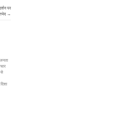
दर्शन पर
तभेद
→
र जनता
ाचार
 से
 दिशा