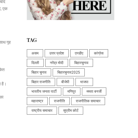
ाबाद
ै, एक
TAG
 साथ गृह
असम
उत्तर प्रदेश
एनडीए
कांग्रेस
दिल्ली
नरेंद्र मोदी
बिहारचुनाव
ंकित
बिहार चुनाव
बिहारचुनाव2025
बिहार राजनीति
बीजेपी
भाजपा
ा है।
भारतीय जनता पार्टी
मणिपुर
ममता बनर्जी
 का
महाराष्ट्र
राजनीति
राजनीतिक समाचार
राष्ट्रीय समाचार
सुप्रीम कोर्ट