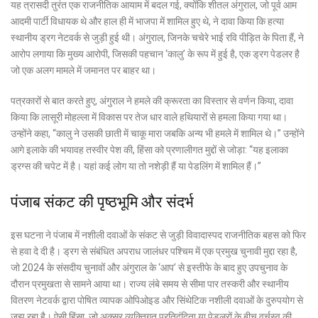
यह त्रासदी तुरंत एक राजनीतिक आयाम में बदल गई, क्योंकि शीतल अंगुराल, जो पूर्व आम
आदमी पार्टी विधायक थे और हाल ही में भाजपा में शामिल हुए थे, ने दावा किया कि हत्या
स्थानीय ड्रग नेटवर्क से जुड़ी हुई थी। अंगुराल, जिनके चचेरे भाई रवि पीड़ित के पिता हैं, ने
आरोप लगाया कि मुख्य आरोपी, जिसकी पहचान ‘कालु’ के रूप में हुई है, एक ड्रग पेडलर है
जो एक अलग मामले में जमानत पर बाहर था।
पत्रकारों से बात करते हुए, अंगुराल ने हमले की क्रूरता का विस्तार से वर्णन किया, दावा
किया कि लासूरी मोहल्ला में विकास पर तेज धार वाले हथियारों से हमला किया गया था।
उन्होंने कहा, “कालु ने उसकी छाती में चाकू मारा जबकि अन्य भी हमले में शामिल थे।” उन्होंने
आगे इलाके की भयावह तस्वीर पेश की, हिंसा को प्रणालीगत मुद्दों से जोड़ा: “यह इलाका
ड्रग्स की चपेट में है। यहां कई लोग या तो नशेड़ी हैं या पेडलिंग में शामिल हैं।”
पंजाब संकट की पृष्ठभूमि और संदर्भ
इस घटना ने पंजाब में नशीली दवाओं के संकट से जुड़ी विवादास्पद राजनीतिक बहस को फिर
से हवा दे दी है। ड्रग से संबंधित अपराध जालंधर पश्चिम में एक प्रमुख चुनावी मुद्दा रहा है,
जो 2024 के संसदीय चुनावों और अंगुराल के ‘आप’ से इस्तीफे के बाद हुए उपचुनाव के
दौरान प्रमुखता से सामने आया था। राज्य लंबे समय से सीमा पार तस्करी और स्थानीय
वितरण नेटवर्क द्वारा पोषित व्यापक ओपिओइड और सिंथेटिक नशीली दवाओं के दुरुपयोग से
जूझ रहा है। ऐसी हिंसा, जो अक्सर व्यक्तिगत प्रतिद्वंद्विता या पेडलरों के बीच वर्चस्व की