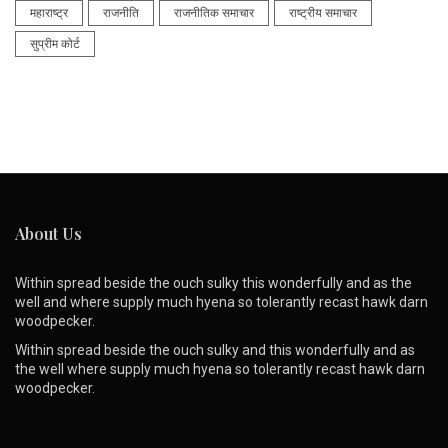
महाराष्ट्र
राजनीति
राजनीतिक समाचार
राष्ट्रीय समाचार
सुप्रीम कोर्ट
About Us
Within spread beside the ouch sulky this wonderfully and as the
well and where supply much hyena so tolerantly recast hawk darn
woodpecker.
Within spread beside the ouch sulky and this wonderfully and as
the well where supply much hyena so tolerantly recast hawk darn
woodpecker.