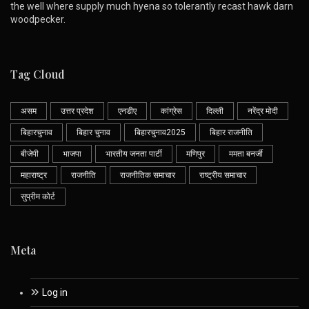
the well where supply much hyena so tolerantly recast hawk darn
woodpecker.
Tag Cloud
असम
उत्तर प्रदेश
एनडीए
कांग्रेस
दिल्ली
नरेंद्र मोदी
बिहारचुनाव
बिहार चुनाव
बिहारचुनाव2025
बिहार राजनीति
बीजेपी
भाजपा
भारतीय जनता पार्टी
मणिपुर
ममता बनर्जी
महाराष्ट्र
राजनीति
राजनीतिक समाचार
राष्ट्रीय समाचार
सुप्रीम कोर्ट
Meta
Log in