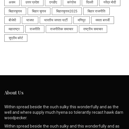
असम
उत्तर प्रदेश
एनडीए
कांग्रेस
दिल्ली
नरेंद्र मोदी
बिहारचुनाव
बिहार चुनाव
बिहारचुनाव2025
बिहार राजनीति
बीजेपी
भाजपा
भारतीय जनता पार्टी
मणिपुर
ममता बनर्जी
महाराष्ट्र
राजनीति
राजनीतिक समाचार
राष्ट्रीय समाचार
सुप्रीम कोर्ट
About Us
Within spread beside the ouch sulky this wonderfully and as the
well and where supply much hyena so tolerantly recast hawk darn
woodpecker.
Within spread beside the ouch sulky and this wonderfully and as