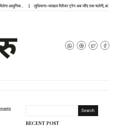
ा आधुनिक…
लुधियाना-जाखल पैसेंजर ट्रेन अब जींद तक चलेगी, बढ़ेगी…
उपचुनाव न
mments
RECENT POST