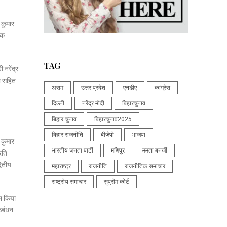
 कुमार
िक
TAG
 नरेंद्र
यो सहित
असम
उत्तर प्रदेश
एनडीए
कांग्रेस
दिल्ली
नरेंद्र मोदी
बिहारचुनाव
बिहार चुनाव
बिहारचुनाव2025
बिहार राजनीति
बीजेपी
भाजपा
 कुमार
भारतीय जनता पार्टी
मणिपुर
ममता बनर्जी
रति
वितीय
महाराष्ट्र
राजनीति
राजनीतिक समाचार
राष्ट्रीय समाचार
सुप्रीम कोर्ट
सन किया
गठबंधन