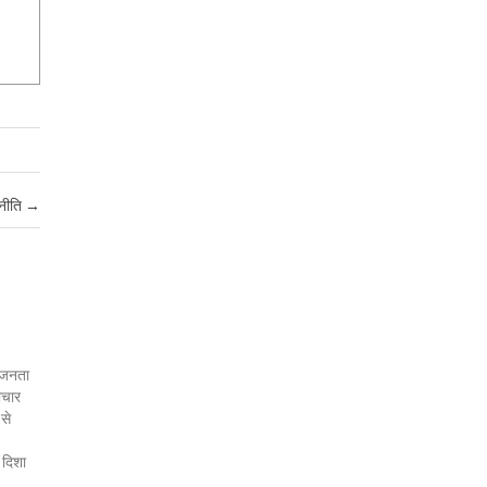
णनीति
→
र जनता
ाचार
 से
 दिशा