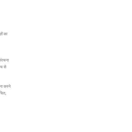
ञों का
संरचना
ंच से
ना करने
िचित,