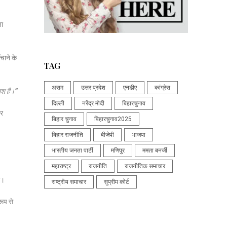
ता
चाने के
TAG
असम
उत्तर प्रदेश
एनडीए
कांग्रेस
िश है।”
दिल्ली
नरेंद्र मोदी
बिहारचुनाव
पर
बिहार चुनाव
बिहारचुनाव2025
बिहार राजनीति
बीजेपी
भाजपा
भारतीय जनता पार्टी
मणिपुर
ममता बनर्जी
महाराष्ट्र
राजनीति
राजनीतिक समाचार
ए।
राष्ट्रीय समाचार
सुप्रीम कोर्ट
रूप से