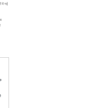
 में नई
ीच
ी
के
ी