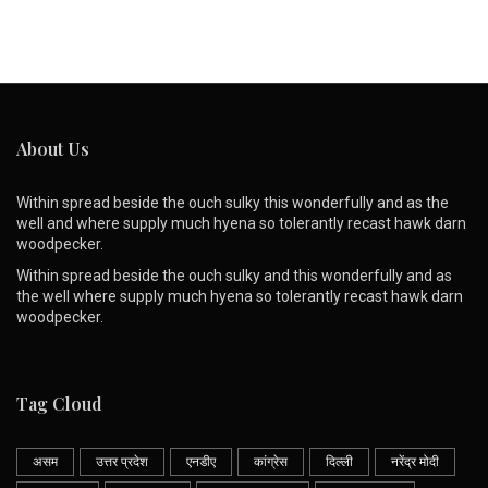
About Us
Within spread beside the ouch sulky this wonderfully and as the
well and where supply much hyena so tolerantly recast hawk darn
woodpecker.
Within spread beside the ouch sulky and this wonderfully and as
the well where supply much hyena so tolerantly recast hawk darn
woodpecker.
Tag Cloud
असम
उत्तर प्रदेश
एनडीए
कांग्रेस
दिल्ली
नरेंद्र मोदी