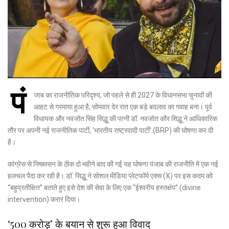
पं
जाब का राजनीतिक परिदृश्य, जो पहले से ही 2027 के विधानसभा चुनावों की
आहट से गरमाया हुआ है, सोमवार देर रात एक बड़े बदलाव का गवाह बना।
पूर्व
विधायक और नवजोत सिंह सिद्धू की पत्नी डॉ. नवजोत कौर सिद्धू ने आधिकारिक
तौर पर अपनी नई राजनीतिक पार्टी, ‘भारतीय राष्ट्रवादी पार्टी’ (BRP) की घोषणा कर दी
है।
कांग्रेस से निष्कासन के ठीक दो महीने बाद की गई यह घोषणा पंजाब की राजनीति में एक नई
हलचल पैदा कर रही है। डॉ. सिद्धू ने सोशल मीडिया प्लेटफॉर्म एक्स (X) पर इस कदम को
“बहुप्रतीक्षित” बताते हुए इसे देश की सेवा के लिए एक “ईश्वरीय हस्तक्षेप” (divine
intervention) करार दिया।
‘500 करोड़’ के बयान से शुरू हुआ विवाद