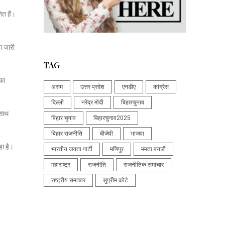
ित हैं।
ा जारी
TAG
नका
असम
उत्तर प्रदेश
एनडीए
कांग्रेस
दिल्ली
नरेंद्र मोदी
बिहारचुनाव
कसाथ
बिहार चुनाव
बिहारचुनाव2025
बिहार राजनीति
बीजेपी
भाजपा
हा है।
भारतीय जनता पार्टी
मणिपुर
ममता बनर्जी
महाराष्ट्र
राजनीति
राजनीतिक समाचार
राष्ट्रीय समाचार
सुप्रीम कोर्ट