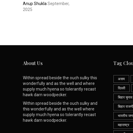
Anup Shukla
September,
2025
About Us
Tag Clo
Within spread beside the ouch sulky this
असम
wonderfully and as the well and where
दिल्ली
supply much hyena so tolerantly recast
hawk darn woodpecker.
बिहार चुनाव
Within spread beside the ouch sulky and
बिहार राजन
this wonderfully and as the well where
supply much hyena so tolerantly recast
भारतीय जनता
hawk darn woodpecker.
महाराष्ट्र