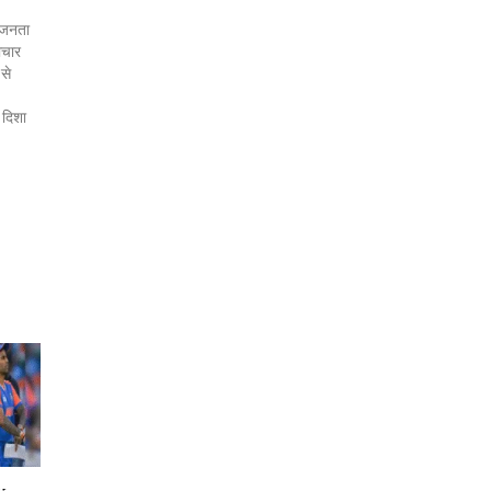
र जनता
ाचार
 से
 दिशा