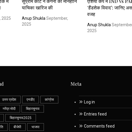
ठक में
सुप्रीम कोर्ट ने कंगना की मानहानि
एशिया कप में IND Vs PA
न
याचिका खारिज की
‘हैंडशेक विवाद’: जानिए अ
वजह
 2025
Anup Shukla
September,
2025
Anup Shukla
September
2025
ud
Meta
उत्तर प्रदेश
एनडीए
कांग्रेस
Log in
नरेंद्र मोदी
बिहारचुनाव
Entries feed
बिहारचुनाव2025
Comments feed
ीति
बीजेपी
भाजपा