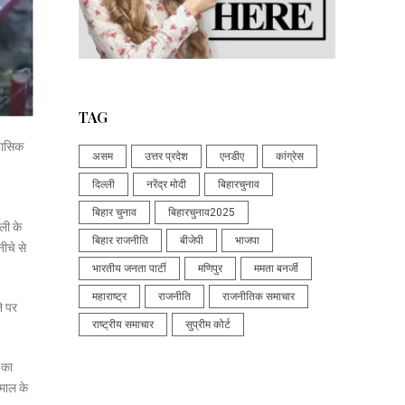
TAG
िहासिक
असम
उत्तर प्रदेश
एनडीए
कांग्रेस
दिल्ली
नरेंद्र मोदी
बिहारचुनाव
बिहार चुनाव
बिहारचुनाव2025
ली के
बिहार राजनीति
बीजेपी
भाजपा
नीचे से
भारतीय जनता पार्टी
मणिपुर
ममता बनर्जी
महाराष्ट्र
राजनीति
राजनीतिक समाचार
ने पर
राष्ट्रीय समाचार
सुप्रीम कोर्ट
 का
-माल के