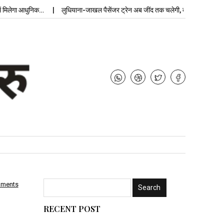
ा आधुनिक…
लुधियाना-जाखल पैसेंजर ट्रेन अब जींद तक चलेगी, बढ़ेगी…
उपचुनाव न
mments
RECENT POST