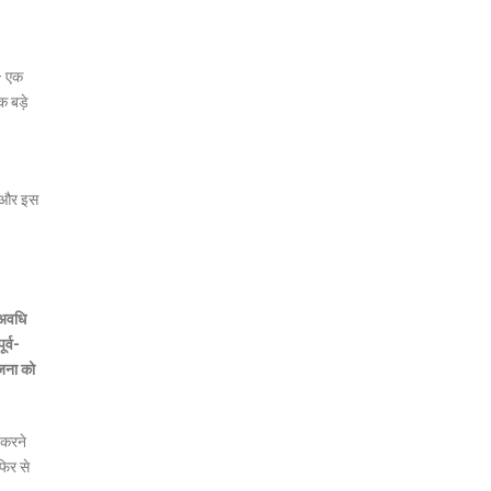
 – एक
क बड़े
े, और इस
-अवधि
र्व-
ोजना को
 करने
फिर से