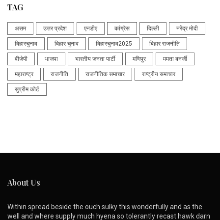
TAG
असम
उत्तर प्रदेश
एनडीए
कांग्रेस
दिल्ली
नरेंद्र मोदी
बिहारचुनाव
बिहार चुनाव
बिहारचुनाव2025
बिहार राजनीति
बीजेपी
भाजपा
भारतीय जनता पार्टी
मणिपुर
ममता बनर्जी
महाराष्ट्र
राजनीति
राजनीतिक समाचार
राष्ट्रीय समाचार
सुप्रीम कोर्ट
About Us
Within spread beside the ouch sulky this wonderfully and as the
well and where supply much hyena so tolerantly recast hawk darn