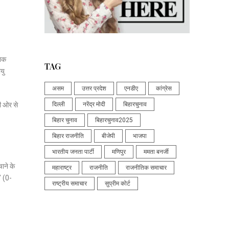
निक
TAG
यु
असम
उत्तर प्रदेश
एनडीए
कांग्रेस
ी ओर से
दिल्ली
नरेंद्र मोदी
बिहारचुनाव
बिहार चुनाव
बिहारचुनाव2025
बिहार राजनीति
बीजेपी
भाजपा
भारतीय जनता पार्टी
मणिपुर
ममता बनर्जी
ाने के
महाराष्ट्र
राजनीति
राजनीतिक समाचार
’ (0-
राष्ट्रीय समाचार
सुप्रीम कोर्ट