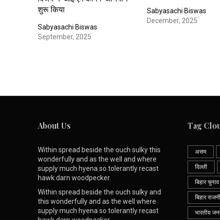
शुरू किया
Sabyasachi Biswas
December, 2025
Sabyasachi Biswas
September, 2025
About Us
Tag Clo
Within spread beside the ouch sulky this
असम
wonderfully and as the well and where
दिल्ली
supply much hyena so tolerantly recast
hawk darn woodpecker.
बिहार चुनाव
Within spread beside the ouch sulky and
बिहार राजन
this wonderfully and as the well where
supply much hyena so tolerantly recast
भारतीय जनता
hawk darn woodpecker.