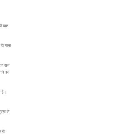
री बात
ं के पास
ण का सच
ाने का
न है।
्रता से
ल के