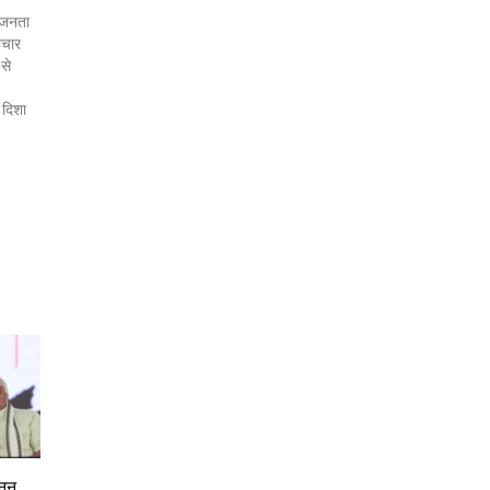
र जनता
ाचार
 से
 दिशा
नून