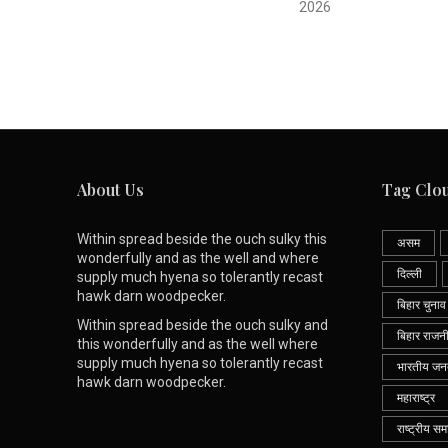
2026
About Us
Tag Clo
Within spread beside the ouch sulky this
असम
wonderfully and as the well and where
दिल्ली
supply much hyena so tolerantly recast
hawk darn woodpecker.
बिहार चुनाव
Within spread beside the ouch sulky and
बिहार राजन
this wonderfully and as the well where
supply much hyena so tolerantly recast
भारतीय जनता
hawk darn woodpecker.
महाराष्ट्र
राष्ट्रीय सम