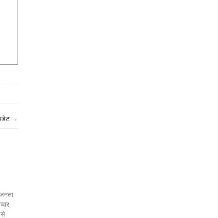
पडेट
→
र जनता
ाचार
 से