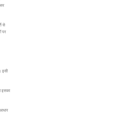
असर
ि से
ों पर
ै। इसी
 तो इसका
े आधार