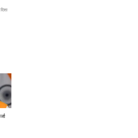
 दिशा
्जा