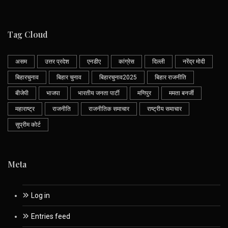
Tag Cloud
असम
उत्तर प्रदेश
एनडीए
कांग्रेस
दिल्ली
नरेंद्र मोदी
बिहारचुनाव
बिहार चुनाव
बिहारचुनाव2025
बिहार राजनीति
बीजेपी
भाजपा
भारतीय जनता पार्टी
मणिपुर
ममता बनर्जी
महाराष्ट्र
राजनीति
राजनीतिक समाचार
राष्ट्रीय समाचार
सुप्रीम कोर्ट
Meta
Log in
Entries feed