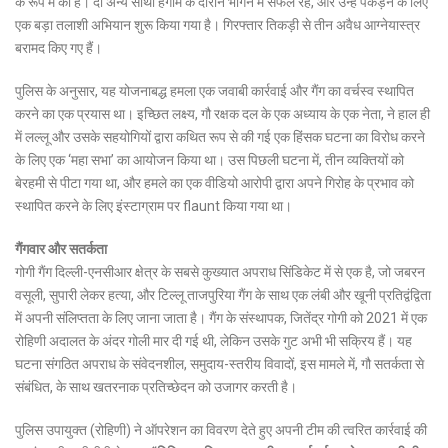
के रूप में की है। दो अन्य साथी हंगामे के दौरान भागने में सफल रहे, और उन्हें पकड़ने के लिए
एक बड़ा तलाशी अभियान शुरू किया गया है। गिरफ्तार तिकड़ी से तीन अवैध आग्नेयास्त्र
बरामद किए गए हैं।
पुलिस के अनुसार, यह योजनाबद्ध हमला एक जवाबी कार्रवाई और गैंग का वर्चस्व स्थापित
करने का एक प्रयास था। इच्छित लक्ष्य, गौ रक्षक दल के एक अध्याय के एक नेता, ने हाल ही
में लल्लू और उसके सहयोगियों द्वारा कथित रूप से की गई एक हिंसक घटना का विरोध करने
के लिए एक ‘महा सभा’ का आयोजन किया था। उस पिछली घटना में, तीन व्यक्तियों को
बेरहमी से पीटा गया था, और हमले का एक वीडियो आरोपी द्वारा अपने गिरोह के प्रभाव को
स्थापित करने के लिए इंस्टाग्राम पर flaunt किया गया था।
गैंगवार और सतर्कता
गोगी गैंग दिल्ली-एनसीआर क्षेत्र के सबसे कुख्यात अपराध सिंडिकेट में से एक है, जो जबरन
वसूली, सुपारी लेकर हत्या, और टिल्लू ताजपुरिया गैंग के साथ एक लंबी और खूनी प्रतिद्वंद्विता
में अपनी संलिप्तता के लिए जाना जाता है। गैंग के संस्थापक, जितेंद्र गोगी को 2021 में एक
रोहिणी अदालत के अंदर गोली मार दी गई थी, लेकिन उसके गुट अभी भी सक्रिय हैं। यह
घटना संगठित अपराध के संवेदनशील, समुदाय-स्तरीय विवादों, इस मामले में, गौ सतर्कता से
संबंधित, के साथ खतरनाक प्रतिच्छेदन को उजागर करती है।
पुलिस उपायुक्त (रोहिणी) ने ऑपरेशन का विवरण देते हुए अपनी टीम की त्वरित कार्रवाई की