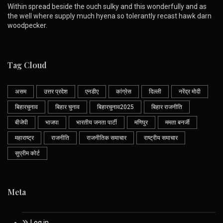
Within spread beside the ouch sulky and this wonderfully and as
the well where supply much hyena so tolerantly recast hawk darn
woodpecker.
Tag Cloud
असम
उत्तर प्रदेश
एनडीए
कांग्रेस
दिल्ली
नरेंद्र मोदी
बिहारचुनाव
बिहार चुनाव
बिहारचुनाव2025
बिहार राजनीति
बीजेपी
भाजपा
भारतीय जनता पार्टी
मणिपुर
ममता बनर्जी
महाराष्ट्र
राजनीति
राजनीतिक समाचार
राष्ट्रीय समाचार
सुप्रीम कोर्ट
Meta
Log in