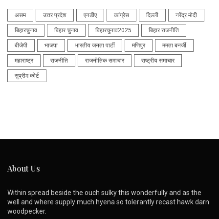
असम
उत्तर प्रदेश
एनडीए
कांग्रेस
दिल्ली
नरेंद्र मोदी
बिहारचुनाव
बिहार चुनाव
बिहारचुनाव2025
बिहार राजनीति
बीजेपी
भाजपा
भारतीय जनता पार्टी
मणिपुर
ममता बनर्जी
महाराष्ट्र
राजनीति
राजनीतिक समाचार
राष्ट्रीय समाचार
सुप्रीम कोर्ट
About Us
Within spread beside the ouch sulky this wonderfully and as the
well and where supply much hyena so tolerantly recast hawk darn
woodpecker.