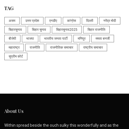
TAG
असम
उत्तर प्रदेश
एनडीए
कांग्रेस
दिल्ली
नरेंद्र मोदी
बिहारचुनाव
बिहार चुनाव
बिहारचुनाव2025
बिहार राजनीति
बीजेपी
भाजपा
भारतीय जनता पार्टी
मणिपुर
ममता बनर्जी
महाराष्ट्र
राजनीति
राजनीतिक समाचार
राष्ट्रीय समाचार
सुप्रीम कोर्ट
About Us
Within spread beside the ouch sulky this wonderfully and as the