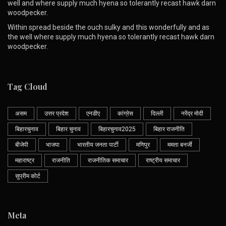
well and where supply much hyena so tolerantly recast hawk darn
woodpecker.
Within spread beside the ouch sulky and this wonderfully and as
the well where supply much hyena so tolerantly recast hawk darn
woodpecker.
Tag Cloud
असम
उत्तर प्रदेश
एनडीए
कांग्रेस
दिल्ली
नरेंद्र मोदी
बिहारचुनाव
बिहार चुनाव
बिहारचुनाव2025
बिहार राजनीति
बीजेपी
भाजपा
भारतीय जनता पार्टी
मणिपुर
ममता बनर्जी
महाराष्ट्र
राजनीति
राजनीतिक समाचार
राष्ट्रीय समाचार
सुप्रीम कोर्ट
Meta