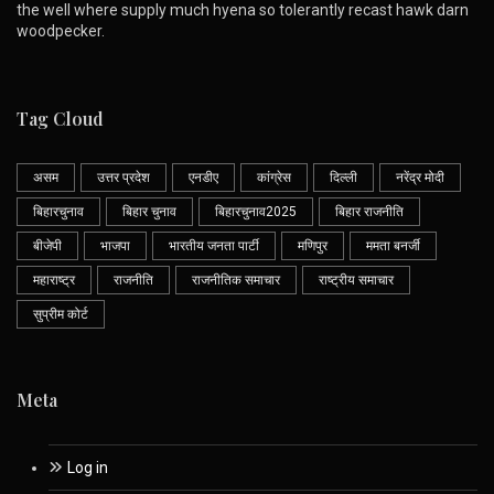
the well where supply much hyena so tolerantly recast hawk darn
woodpecker.
Tag Cloud
असम
उत्तर प्रदेश
एनडीए
कांग्रेस
दिल्ली
नरेंद्र मोदी
बिहारचुनाव
बिहार चुनाव
बिहारचुनाव2025
बिहार राजनीति
बीजेपी
भाजपा
भारतीय जनता पार्टी
मणिपुर
ममता बनर्जी
महाराष्ट्र
राजनीति
राजनीतिक समाचार
राष्ट्रीय समाचार
सुप्रीम कोर्ट
Meta
Log in