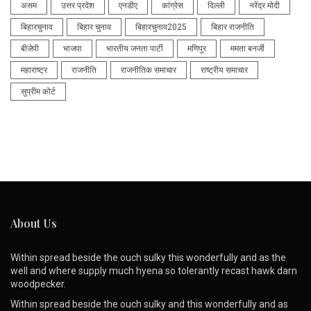
असम
उत्तर प्रदेश
एनडीए
कांग्रेस
दिल्ली
नरेंद्र मोदी
बिहारचुनाव
बिहार चुनाव
बिहारचुनाव2025
बिहार राजनीति
बीजेपी
भाजपा
भारतीय जनता पार्टी
मणिपुर
ममता बनर्जी
महाराष्ट्र
राजनीति
राजनीतिक समाचार
राष्ट्रीय समाचार
सुप्रीम कोर्ट
About Us
Within spread beside the ouch sulky this wonderfully and as the
well and where supply much hyena so tolerantly recast hawk darn
woodpecker.
Within spread beside the ouch sulky and this wonderfully and as