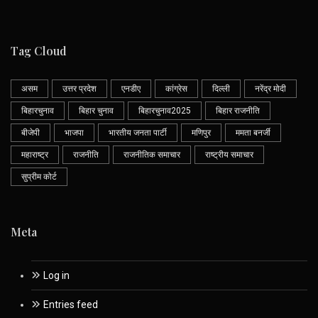
Tag Cloud
असम
उत्तर प्रदेश
एनडीए
कांग्रेस
दिल्ली
नरेंद्र मोदी
बिहारचुनाव
बिहार चुनाव
बिहारचुनाव2025
बिहार राजनीति
बीजेपी
भाजपा
भारतीय जनता पार्टी
मणिपुर
ममता बनर्जी
महाराष्ट्र
राजनीति
राजनीतिक समाचार
राष्ट्रीय समाचार
सुप्रीम कोर्ट
Meta
Log in
Entries feed