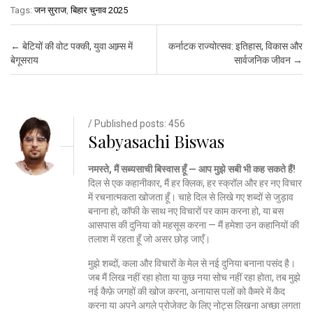
Tags:
जन सुराज
,
बिहार चुनाव 2025
Post navigation
←
बेटियों की वोट पक्की, युवा आम्र्स में
कर्नाटक राज्‍योत्‍सव: इतिहास, विकास और
बेगूसराय
सार्वजनिक जीवन
→
/ Published posts: 456
Sabyasachi Biswas
नमस्ते, मैं सब्यसाची बिस्वास हूँ — आप मुझे सबी भी कह सकते हैं!
दिल से एक कहानीकार, मैं हर क्लिक, हर स्क्रॉल और हर नए विचार
में रचनात्मकता खोजता हूँ। चाहे दिल से लिखे गए शब्दों से जुड़ाव
बनाना हो, कॉफी के साथ नए विचारों पर काम करना हो, या बस
आसपास की दुनिया को महसूस करना — मैं हमेशा उन कहानियों की
तलाश में रहता हूँ जो असर छोड़ जाएँ।
मुझे शब्दों, कला और विचारों के मेल से नई दुनिया बनाना पसंद है।
जब मैं लिख नहीं रहा होता या कुछ नया सोच नहीं रहा होता, तब मुझे
नई कैफ़े जगहों की खोज करना, अनायास पलों को कैमरे में कैद
करना या अपने अगले प्रोजेक्ट के लिए नोट्स लिखना अच्छा लगता