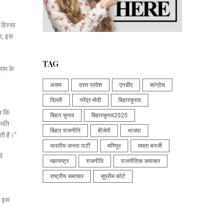
 हिस्सा
ार, इस
TAG
राम के
असम
उत्तर प्रदेश
एनडीए
कांग्रेस
दिल्ली
नरेंद्र मोदी
बिहारचुनाव
न कि
बिहार चुनाव
बिहारचुनाव2025
हमति
बिहार राजनीति
बीजेपी
भाजपा
ती है।”
भारतीय जनता पार्टी
मणिपुर
ममता बनर्जी
ी
महाराष्ट्र
राजनीति
राजनीतिक समाचार
,
राष्ट्रीय समाचार
सुप्रीम कोर्ट
त इस