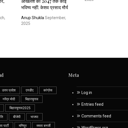
ार,
अखिलेश का 2047 तक कोई
भविष्य नहीं: केशव प्रसाद मौर्य
ch,
Anup Shukla
September,
2025
ud
Meta
उत्तर प्रदेश
एनडीए
कांग्रेस
Log in
नरेंद्र मोदी
बिहारचुनाव
Entries feed
बिहारचुनाव2025
Comments feed
ीति
बीजेपी
भाजपा
 पार्टी
मणिपुर
ममता बनर्जी
WordPress.org