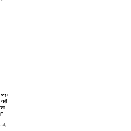
े कहा
 नहीं
 का
ी”
st,