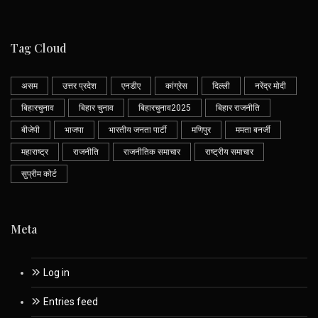
Tag Cloud
असम
उत्तर प्रदेश
एनडीए
कांग्रेस
दिल्ली
नरेंद्र मोदी
बिहारचुनाव
बिहार चुनाव
बिहारचुनाव2025
बिहार राजनीति
बीजेपी
भाजपा
भारतीय जनता पार्टी
मणिपुर
ममता बनर्जी
महाराष्ट्र
राजनीति
राजनीतिक समाचार
राष्ट्रीय समाचार
सुप्रीम कोर्ट
Meta
Log in
Entries feed