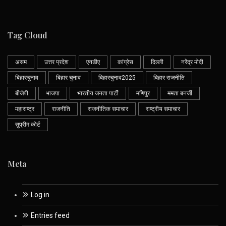
Tag Cloud
असम
उत्तर प्रदेश
एनडीए
कांग्रेस
दिल्ली
नरेंद्र मोदी
बिहारचुनाव
बिहार चुनाव
बिहारचुनाव2025
बिहार राजनीति
बीजेपी
भाजपा
भारतीय जनता पार्टी
मणिपुर
ममता बनर्जी
महाराष्ट्र
राजनीति
राजनीतिक समाचार
राष्ट्रीय समाचार
सुप्रीम कोर्ट
Meta
Log in
Entries feed