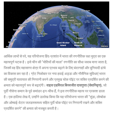
आर्थिक लाभों से परे, यह परियोजना हिंद-प्रशांत में भारत की रणनीतिक रक्षा मुद्रा का एक
महत्वपूर्ण घटक है। इसे चीन की “मोतियों की माला” रणनीति का सीधा जवाब माना जाता है,
जिसमें वह हिंद महासागर क्षेत्र में अपना प्रभाव बढ़ाने के लिए बंदरगाहों और बुनियादी ढांचे
का विकास कर रहा है। ग्रेट निकोबार पर नया हवाई अड्डा और नौसैनिक सुविधाएं भारत
की समुद्री यातायात की निगरानी करने और प्रमुख चोक पॉइंट पर शक्ति प्रदर्शित करने की
क्षमता को महत्वपूर्ण रूप से बढ़ाएंगी।
वाइस एडमिरल बिस्वजीत दासगुप्ता (सेवानिवृत्त)
, जो
पूर्वी नौसेना कमान के पूर्व कमांडर-इन-चीफ हैं, ने इस रणनीतिक महत्व पर प्रकाश डाला
है। एक हालिया लेख में, उन्होंने उल्लेख किया कि यह परियोजना भारत की “सुंडा, लोम्बोक
और ओम्बाई-वेटार जलडमरूमध्य सहित पूर्वी चोक पॉइंट पर निगरानी रखने और शक्ति
प्रदर्शित करने” की क्षमता को मजबूत करती है।