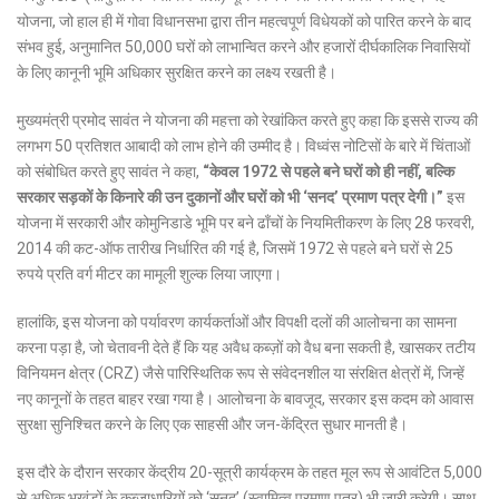
योजना, जो हाल ही में गोवा विधानसभा द्वारा तीन महत्वपूर्ण विधेयकों को पारित करने के बाद
संभव हुई, अनुमानित 50,000 घरों को लाभान्वित करने और हजारों दीर्घकालिक निवासियों
के लिए कानूनी भूमि अधिकार सुरक्षित करने का लक्ष्य रखती है।
मुख्यमंत्री प्रमोद सावंत ने योजना की महत्ता को रेखांकित करते हुए कहा कि इससे राज्य की
लगभग 50 प्रतिशत आबादी को लाभ होने की उम्मीद है।
विध्वंस नोटिसों के बारे में चिंताओं
को संबोधित करते हुए सावंत ने कहा,
“केवल 1972 से पहले बने घरों को ही नहीं, बल्कि
सरकार सड़कों के किनारे की उन दुकानों और घरों को भी ‘सनद’ प्रमाण पत्र देगी।”
इस
योजना में सरकारी और कोमुनिडाडे भूमि पर बने ढाँचों के नियमितीकरण के लिए 28 फरवरी,
2014 की कट-ऑफ तारीख निर्धारित की गई है, जिसमें 1972 से पहले बने घरों से 25
रुपये प्रति वर्ग मीटर का मामूली शुल्क लिया जाएगा।
हालांकि, इस योजना को पर्यावरण कार्यकर्ताओं और विपक्षी दलों की आलोचना का सामना
करना पड़ा है, जो चेतावनी देते हैं कि यह अवैध कब्ज़ों को वैध बना सकती है, खासकर तटीय
विनियमन क्षेत्र (CRZ) जैसे पारिस्थितिक रूप से संवेदनशील या संरक्षित क्षेत्रों में, जिन्हें
नए कानूनों के तहत बाहर रखा गया है। आलोचना के बावजूद, सरकार इस कदम को आवास
सुरक्षा सुनिश्चित करने के लिए एक साहसी और जन-केंद्रित सुधार मानती है।
इस दौरे के दौरान सरकार केंद्रीय 20-सूत्री कार्यक्रम के तहत मूल रूप से आवंटित 5,000
से अधिक भूखंडों के कब्ज़ाधारियों को ‘सनद’ (स्वामित्व प्रमाण पत्र) भी जारी करेगी।
साथ