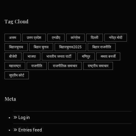
Tag Cloud
असम
उत्तर प्रदेश
एनडीए
कांग्रेस
दिल्ली
नरेंद्र मोदी
बिहारचुनाव
बिहार चुनाव
बिहारचुनाव2025
बिहार राजनीति
बीजेपी
भाजपा
भारतीय जनता पार्टी
मणिपुर
ममता बनर्जी
महाराष्ट्र
राजनीति
राजनीतिक समाचार
राष्ट्रीय समाचार
सुप्रीम कोर्ट
Meta
Log in
Entries feed