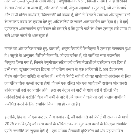
आंतरिक उथल-पुथल के समय आए हैं। वेणुगोपाल की पत्नी, विमला सीडम (जिन्हें तारक्का
के नाम से भी जाना जाता है), और उनकी भाभी, पोटुला पद्मावती (सुजाता), जो उनके भाई
और साथी वरिष्ठ माओवादी ‘किशनजी’ की विधवा हैं, दोनों ने बिगड़ते स्वास्थ्य और सुरक्षा बलों
के लगातार दबाव का हवाला देते हुए अधिकारियों के सामने आत्मसमर्पण कर दिया है। ये हाई-
प्रोफाइल आत्मसमर्पण इस विचार को बल देते हैं कि पुराने गार्ड के भीतर एक गुट लंबे समय से
चले आ रहे संघर्ष से थक चुका है।
मामले को और जटिल बनाते हुए, हाल की, अपुष्ट रिपोर्टें हैं कि नेतृत्व में एक बड़ा फेरबदल हुआ
है। सूत्रों के अनुसार, तिप्पिरी तिरुपति, जो एक दलित हैं, को पार्टी का नया महासचिव
नियुक्त किया गया है, जिसने वेणुगोपाल सहित कई वरिष्ठ नेताओं को दरकिनार कर दिया है।
इसी तरह, खूंखार कमांडर हिडमा, जो दक्षिण बस्तर के एक आदिवासी हैं, अब दंडकारण्य
विशेष आंचलिक समिति के सचिव हैं। यदि ये रिपोर्टें सही हैं, तो यह माओवादी आंदोलन के लिए
एक ऐतिहासिक पहली घटना होगी, जिसमें एक दलित और एक आदिवासी सर्वोच्च और सबसे
शक्तिशाली पदों पर आसीन होंगे। इस नए नेतृत्व को पार्टी के शीर्ष पदों में दलितों और
आदिवासियों के प्रतिनिधित्व की कमी के बारे में लंबे समय से चली आ रही आलोचनाओं को
संबोधित करने के लिए स्थापित किया गया हो सकता है।
हालांकि, हिडमा, जो एक कट्टर सैन्य कमांडर हैं, की पदोन्नति की रिपोर्ट भी सरकार के मार्च
2026 तक विद्रोह को खत्म करने के घोषित लक्ष्य का मुकाबला करने के लिए एक संभावित
प्रति-रणनीति का सुझाव देती है। एक अधिक सैन्यवादी दृष्टिकोण की ओर यह संभावित