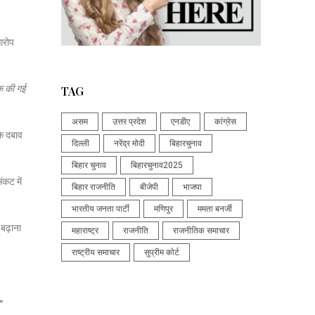
 आरोप
क की गई
TAG
असम
उत्तर प्रदेश
एनडीए
कांग्रेस
के दबाव
दिल्ली
नरेंद्र मोदी
बिहारचुनाव
बिहार चुनाव
बिहारचुनाव2025
ंकट में
बिहार राजनीति
बीजेपी
भाजपा
भारतीय जनता पार्टी
मणिपुर
ममता बनर्जी
बढ़ाना
महाराष्ट्र
राजनीति
राजनीतिक समाचार
राष्ट्रीय समाचार
सुप्रीम कोर्ट
”