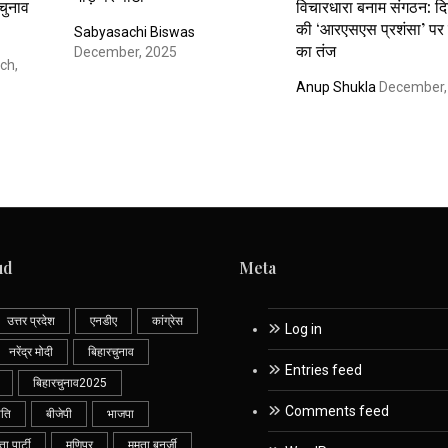
 चुनाव
विचारधारा बनाम संगठन: दि
की ‘आरएसएस प्रशंसा’ पर 
Sabyasachi Biswas
का तंज
December, 2025
ch,
Anup Shukla
December,
ud
Meta
उत्तर प्रदेश
एनडीए
कांग्रेस
Log in
नरेंद्र मोदी
बिहारचुनाव
Entries feed
बिहारचुनाव2025
Comments feed
ीति
बीजेपी
भाजपा
 पार्टी
मणिपुर
ममता बनर्जी