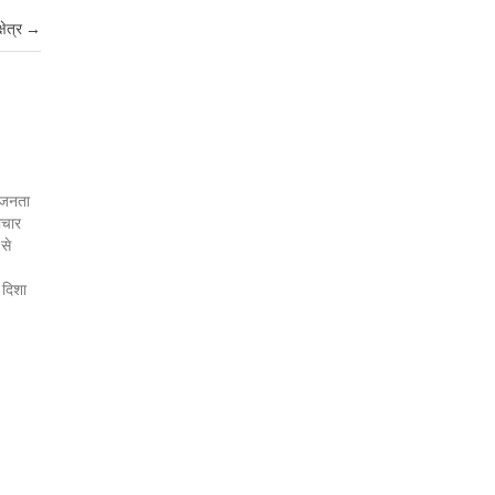
षेत्र
→
र जनता
ाचार
 से
 दिशा