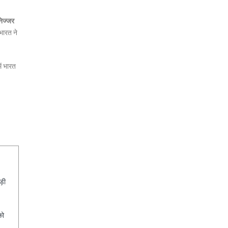
निज्जर
भारत ने
ें भारत
ड़ी
को