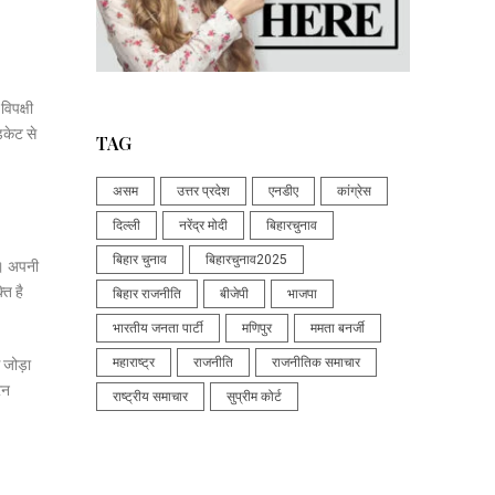
विपक्षी
िकेट से
TAG
असम
उत्तर प्रदेश
एनडीए
कांग्रेस
दिल्ली
नरेंद्र मोदी
बिहारचुनाव
बिहार चुनाव
बिहारचुनाव2025
ै। अपनी
ति है
बिहार राजनीति
बीजेपी
भाजपा
भारतीय जनता पार्टी
मणिपुर
ममता बनर्जी
महाराष्ट्र
राजनीति
राजनीतिक समाचार
 जोड़ा
रन
राष्ट्रीय समाचार
सुप्रीम कोर्ट