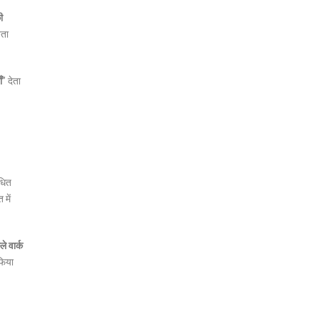
ी
ेता
ँ
” देता
ंधित
 में
्ले वार्क
फिया